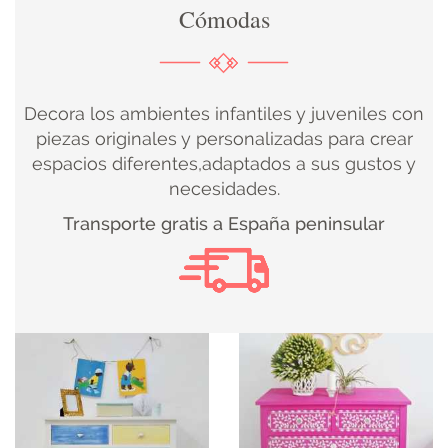
Cómodas
DECORACIÓN
TEXTIL
Decora los ambientes infantiles y juveniles con
DECOBODAS
piezas originales y personalizadas para crear
espacios diferentes,adaptados a sus gustos y
necesidades.
MUEBLE
Transporte gratis a España peninsular
RECUPERADO
MUEBLE
NUEVO
KIDS
ILUMINACIÓN