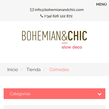
Ir
MENÚ
al
info@bohemianandchic.com
contenido
(+34) 626 122 872
principal
Inicio
Tienda
Cómodas
Categorías