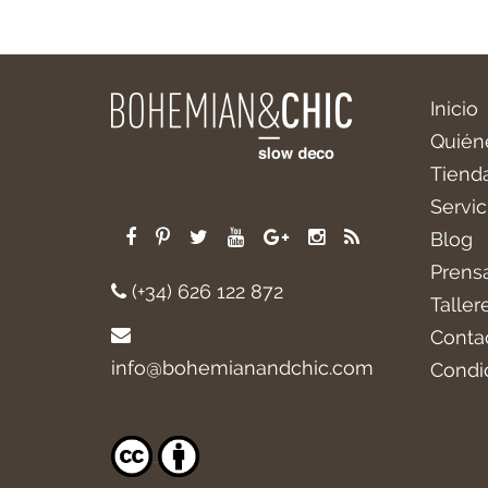
Inicio
Quién
Tiend
Servic
Blog
Prens
(+34) 626 122 872
Taller
Conta
info@bohemianandchic.com
Condi