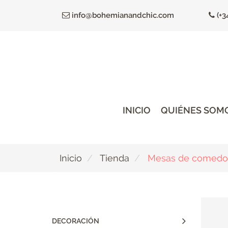
Ir
info@bohemianandchic.com
(+3
al
contenido
principal
INICIO
QUIÉNES SOM
Inicio
Tienda
Mesas de comedo
DECORACIÓN