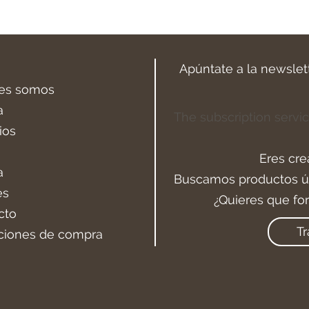
Apúntate a la newslet
es somos
a
The subscription servic
ios
Eres cre
a
Buscamos productos ún
es
¿Quieres que fo
cto
Tr
ciones de compra