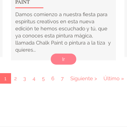
PAINT
Damos comienzo a nuestra fiesta para
espíritus creativos en esta nueva
edición te hemos escuchado y tú, que
ya conoces esta pintura mágica,
llamada Chalk Paint o pintura a la tiza y
quieres...
Ir
Página
1
Page
2
Page
3
Page
4
Page
5
Page
6
Page
7
Página
Siguiente >
Última
Último »
actual
siguiente
página