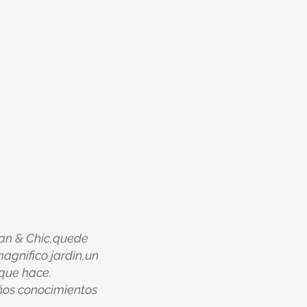
ian & Chic,quede
gnifico jardín,un
 que hace.
eños conocimientos