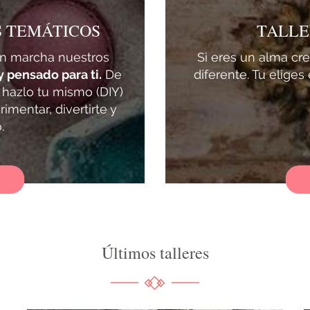
S TEMÁTICOS
TALLE
n marcha nuestros
Si eres un alma cre
y pensado para ti.
De
diferente. Tu elige
l hazlo tu mismo (DIY)
imentar, divertirte y
.
Últimos talleres