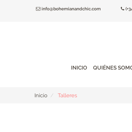
Ir
info@bohemianandchic.com
(+3
al
contenido
principal
INICIO
QUIÉNES SOM
Inicio
Talleres