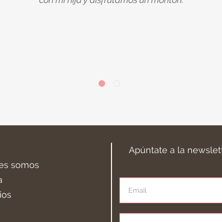
Apúntate a la newslet
es somos
a
ios