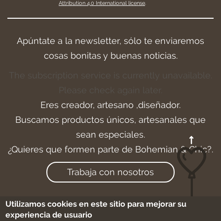
Attribution 4.0 International license
.
Apúntate a la newsletter, sólo te enviaremos
cosas bonitas y buenas noticias.
The subscription service is currently unavailable.
Please check again later.
Eres creador, artesano ,diseñador.
Buscamos productos únicos, artesanales que
sean especiales.
¿Quieres que formen parte de Bohemian & Chic?.
Trabaja con nosotros
Utilizamos cookies en este sitio para mejorar su
experiencia de usuario
Aviso legal
-
Cookies
-
Condiciones de compra