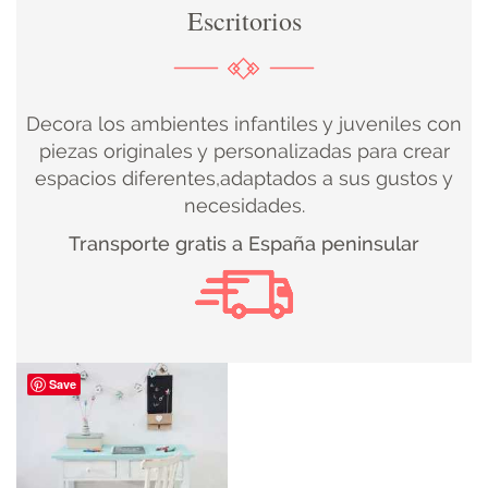
Escritorios
DECORACIÓN
TEXTIL
Decora los ambientes infantiles y juveniles con
DECOBODAS
piezas originales y personalizadas para crear
espacios diferentes,adaptados a sus gustos y
necesidades.
MUEBLE
Transporte gratis a España peninsular
RECUPERADO
MUEBLE
NUEVO
Save
KIDS
ILUMINACIÓN