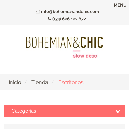
Ir
MENÚ
al
info@bohemianandchic.com
contenido
(+34) 626 122 872
principal
Inicio
Tienda
Escritorios
Categorías