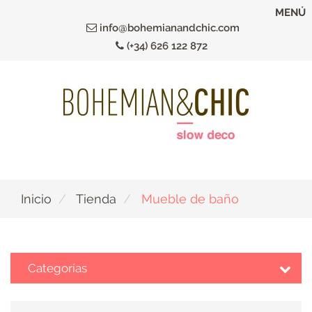
Ir
MENÚ
al
info@bohemianandchic.com
contenido
(+34) 626 122 872
principal
Inicio
Tienda
Mueble de baño
Categorías