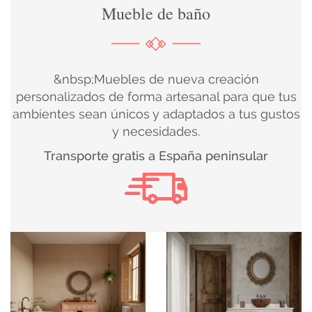
Mueble de baño
DECORACIÓN
TEXTIL
&nbsp;Muebles de nueva creación
DECOBODAS
personalizados de forma artesanal para que tus
ambientes sean únicos y adaptados a tus gustos
y necesidades.
MUEBLE
Transporte gratis a España peninsular
RECUPERADO
MUEBLE
NUEVO
KIDS
ILUMINACIÓN