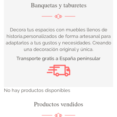
Banquetas y taburetes
DECORACIÓN
TEXTIL
Decora tus espacios con muebles llenos de
DECOBODAS
historia,personalizados de forma artesanal para
adaptarlos a tus gustos y necesidades. Creando
una decoración original y única.
MUEBLE
Transporte gratis a España peninsular
RECUPERADO
MUEBLE
NUEVO
No hay productos disponibles
KIDS
Productos vendidos
ILUMINACIÓN