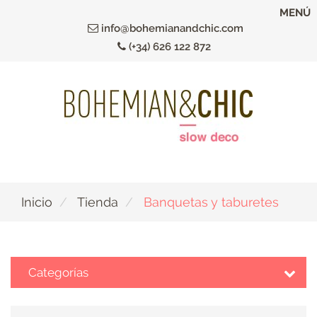
Ir
MENÚ
al
info@bohemianandchic.com
contenido
(+34) 626 122 872
principal
Inicio
Tienda
Banquetas y taburetes
Categorías