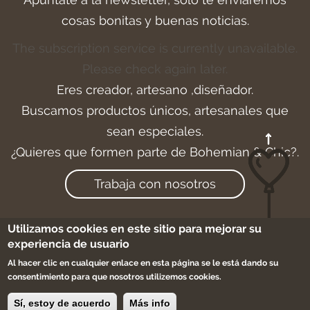
cosas bonitas y buenas noticias.
The subscription service is currently unavailable.
Please check again later.
Eres creador, artesano ,diseñador.
Buscamos productos únicos, artesanales que
sean especiales.
¿Quieres que formen parte de Bohemian & Chic?.
Trabaja con nosotros
Utilizamos cookies en este sitio para mejorar su
experiencia de usuario
Aviso legal
-
Cookies
-
Condiciones de compra
Al hacer clic en cualquier enlace en esta página se le está dando su
-
Sitemap
consentimiento para que nosotros utilizemos cookies.
©2017 bohemian & chic
Sí, estoy de acuerdo
Más info