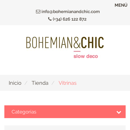
Ir
MENÚ
al
info@bohemianandchic.com
contenido
(+34) 626 122 872
principal
Inicio
Tienda
Vitrinas
Categorías