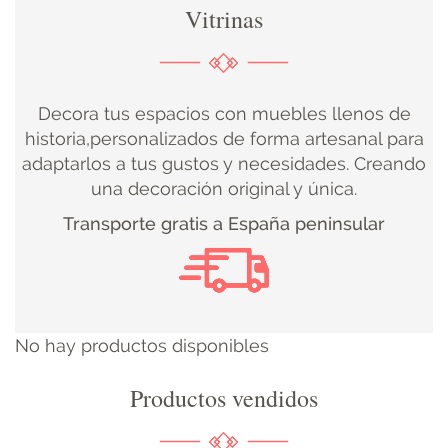
Vitrinas
DECORACIÓN
TEXTIL
Decora tus espacios con muebles llenos de
DECOBODAS
historia,personalizados de forma artesanal para
adaptarlos a tus gustos y necesidades. Creando
una decoración original y única.
MUEBLE
Transporte gratis a España peninsular
RECUPERADO
MUEBLE
NUEVO
No hay productos disponibles
KIDS
Productos vendidos
ILUMINACIÓN