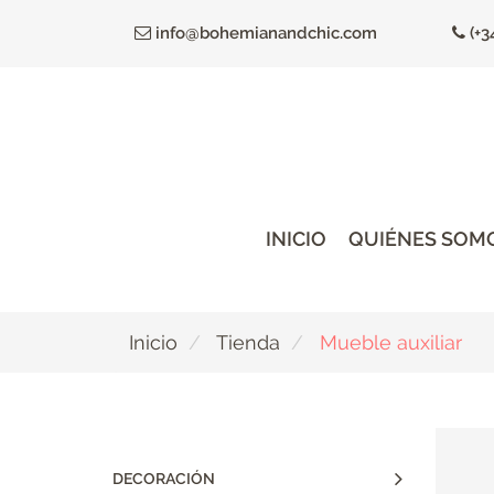
Ir
info@bohemianandchic.com
(+3
al
contenido
principal
INICIO
QUIÉNES SOM
Inicio
Tienda
Mueble auxiliar
DECORACIÓN