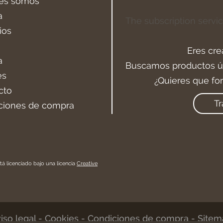
es somos
a
The subscription servic
ios
Eres cre
a
Buscamos productos ún
es
¿Quieres que fo
cto
Tr
ciones de compra
tá licenciado bajo una licencia
Creative
iso legal
-
Cookies
-
Condiciones de compra
-
Sitem