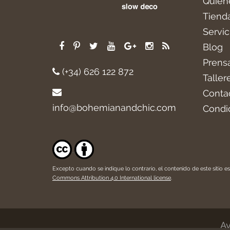
Quién
Tiend
Servic
Blog
Prens
(+34) 626 122 872
Taller
Conta
info@bohemianandchic.com
Condi
Excepto cuando se indique lo contrario, el contenido de este sitio es
Commons Attribution 4.0 International license
.
Av