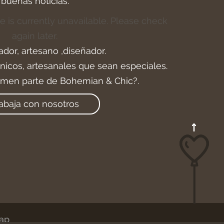
buenas noticias.
e is currently unavailable. Please check
again later.
ador, artesano ,diseñador.
icos, artesanales que sean especiales.
rmen parte de Bohemian & Chic?.
abaja con nosotros
ap