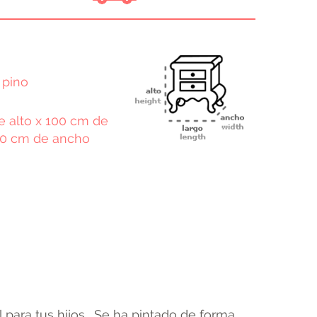
 pino
 alto x 100 cm de
40 cm de ancho
terest
Email
 para tus hijos . Se ha pintado de forma