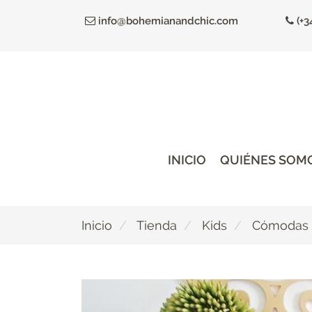
Ir
info@bohemianandchic.com
(+3
al
contenido
principal
INICIO
QUIÉNES SOM
Inicio
Tienda
Kids
Cómodas