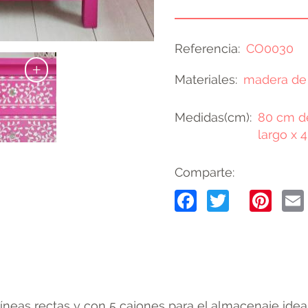
Referencia
CO0030
+
Materiales
madera de
Medidas(cm)
80 cm de
largo x 
Comparte:
Facebook
Twitter
Pin
neas rectas y con 5 cajones para el almacenaje ideal