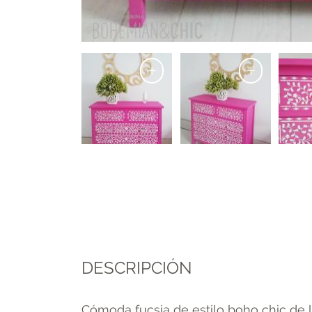
+
+
DESCRIPCIÓN
Cómoda fucsia de estilo boho chic de lí