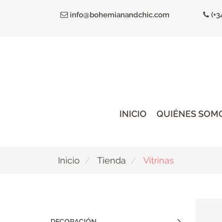
Ir
info@bohemianandchic.com
(+3
al
contenido
principal
INICIO
QUIÉNES SOM
Inicio
Tienda
Vitrinas
DECORACIÓN