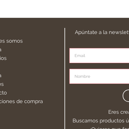
Apúntate a la newslet
es somos
a
ios
a
es
cto
ciones de compra
Eres cre
Buscamos productos ún