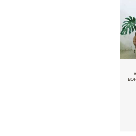
A
BOH