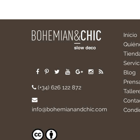
Inicio
Quién
Tiend
Servic
Blog
Prens
(+34) 626 122 872
Taller
Conta
info@bohemianandchic.com
Condi