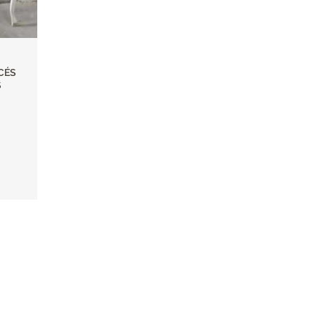
CÉS
S