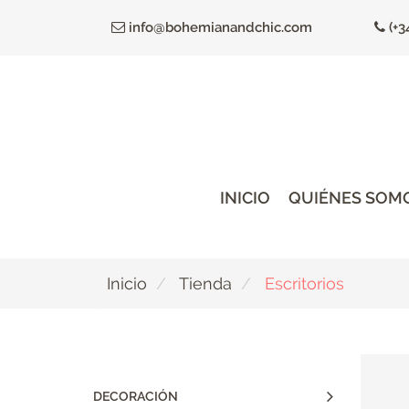
Ir
info@bohemianandchic.com
(+3
al
contenido
principal
INICIO
QUIÉNES SOM
Inicio
Tienda
Escritorios
DECORACIÓN