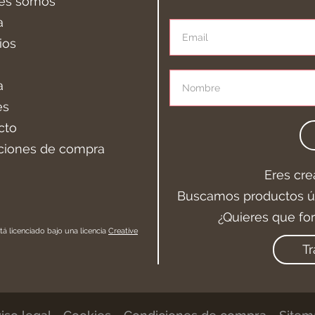
es somos
a
ios
a
es
cto
ciones de compra
Eres cre
Buscamos productos ún
¿Quieres que fo
tá licenciado bajo una licencia
Creative
Tr