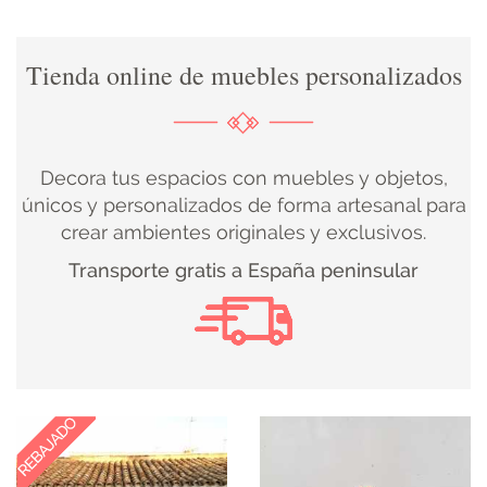
DECORACIÓN
Tienda online de muebles personalizados
TEXTIL
DECOBODAS
Decora tus espacios con muebles y objetos,
únicos y personalizados de forma artesanal para
crear ambientes originales y exclusivos.
MUEBLE
Transporte gratis a España peninsular
RECUPERADO
MUEBLE
NUEVO
KIDS