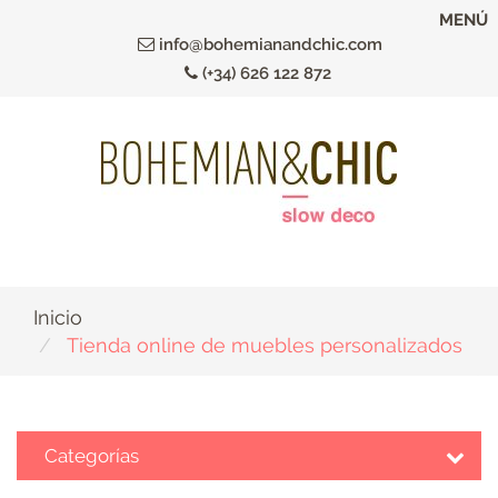
Ir
MENÚ
al
info@bohemianandchic.com
contenido
(+34) 626 122 872
principal
Inicio
Tienda online de muebles personalizados
Categorías