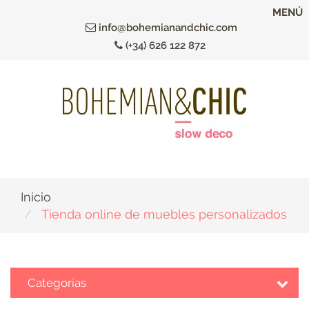
Ir
MENÚ
al
info@bohemianandchic.com
contenido
(+34) 626 122 872
principal
Inicio
Tienda online de muebles personalizados
Categorías