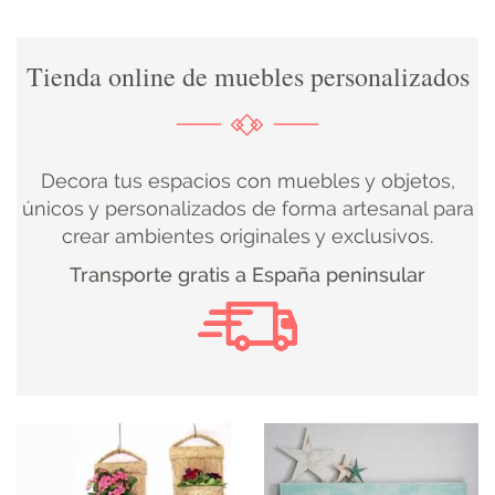
DECORACIÓN
Tienda online de muebles personalizados
TEXTIL
DECOBODAS
Decora tus espacios con muebles y objetos,
únicos y personalizados de forma artesanal para
crear ambientes originales y exclusivos.
MUEBLE
Transporte gratis a España peninsular
RECUPERADO
MUEBLE
NUEVO
KIDS