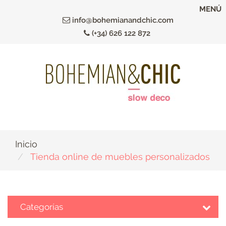
Ir
MENÚ
al
info@bohemianandchic.com
contenido
(+34) 626 122 872
principal
Inicio
Tienda online de muebles personalizados
Categorías