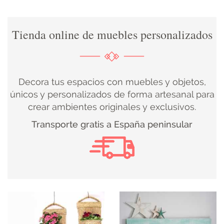
DECORACIÓN
Tienda online de muebles personalizados
TEXTIL
DECOBODAS
Decora tus espacios con muebles y objetos,
únicos y personalizados de forma artesanal para
crear ambientes originales y exclusivos.
MUEBLE
Transporte gratis a España peninsular
RECUPERADO
MUEBLE
NUEVO
KIDS