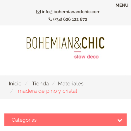
Ir
MENÚ
al
info@bohemianandchic.com
contenido
(+34) 626 122 872
principal
Inicio
Tienda
Materiales
madera de pino y cristal
Categorías