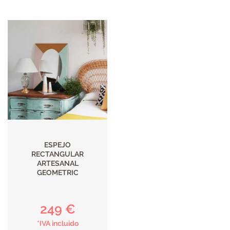
DECORACIÓN
TEXTIL
DECOBODAS
MUEBLE
RECUPERADO
ESPEJO
RECTANGULAR
MUEBLE
ARTESANAL
GEOMETRIC
NUEVO
249 €
KIDS
*IVA incluido