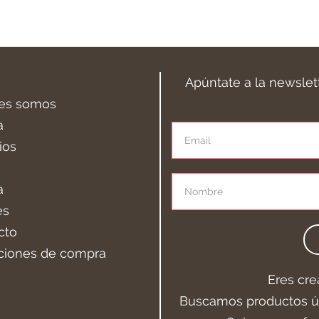
Apúntate a la newslet
es somos
a
ios
a
es
cto
ciones de compra
Eres cre
Buscamos productos ún