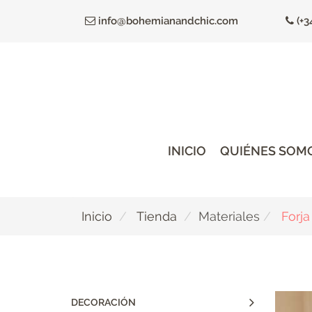
Ir
info@bohemianandchic.com
(+3
al
contenido
principal
INICIO
QUIÉNES SOM
Inicio
Tienda
Materiales
Forja
DECORACIÓN