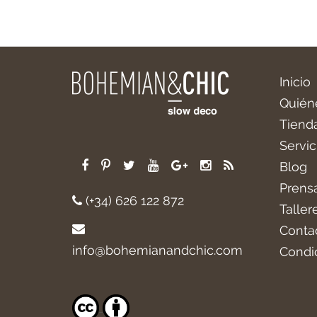
Inicio
Quién
Tiend
Servic
Blog
Prens
(+34) 626 122 872
Taller
Conta
info@bohemianandchic.com
Condi