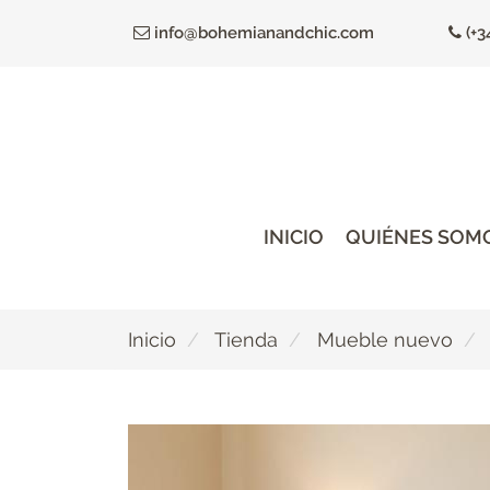
Ir
info@bohemianandchic.com
(+3
al
contenido
principal
INICIO
QUIÉNES SOM
Inicio
Tienda
Mueble nuevo