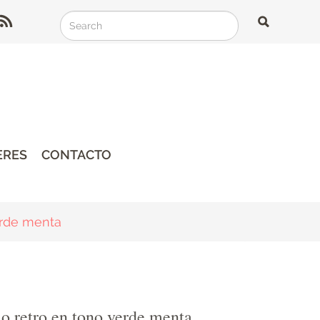
Search
Search
Search
ERES
CONTACTO
erde menta
o retro en tono verde menta