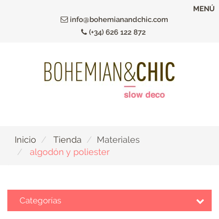
Ir
MENÚ
al
info@bohemianandchic.com
contenido
(+34) 626 122 872
principal
Inicio
Tienda
Materiales
algodón y poliester
Categorías