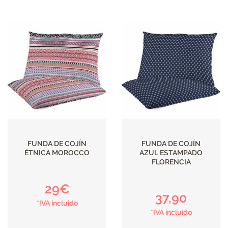
DECORACIÓN
TEXTIL
DECOBODAS
MUEBLE
RECUPERADO
FUNDA DE COJÍN
FUNDA DE COJÍN
ÉTNICA MOROCCO
AZUL ESTAMPADO
MUEBLE
FLORENCIA
NUEVO
29€
37,90
*IVA incluido
KIDS
*IVA incluido