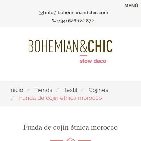
Ir
MENÚ
al
info@bohemianandchic.com
contenido
(+34) 626 122 872
principal
Inicio
Tienda
Textil
Cojines
Funda de cojín étnica morocco
Funda de cojín étnica morocco