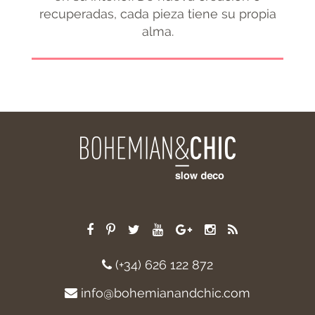
recuperadas, cada pieza tiene su propia
alma.
(+34) 626 122 872
info@bohemianandchic.com