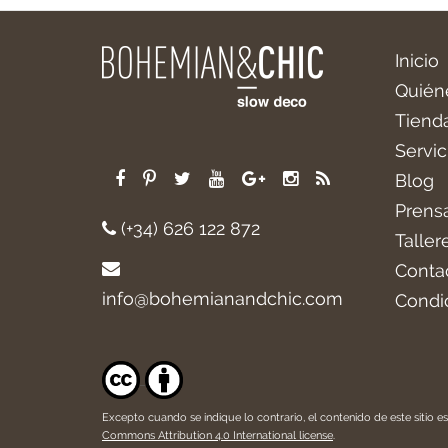
Inicio
Quién
Tiend
Servic
Blog
Prens
(+34) 626 122 872
Taller
Conta
info@bohemianandchic.com
Condi
Excepto cuando se indique lo contrario, el contenido de este sitio es
Commons Attribution 4.0 International license
.