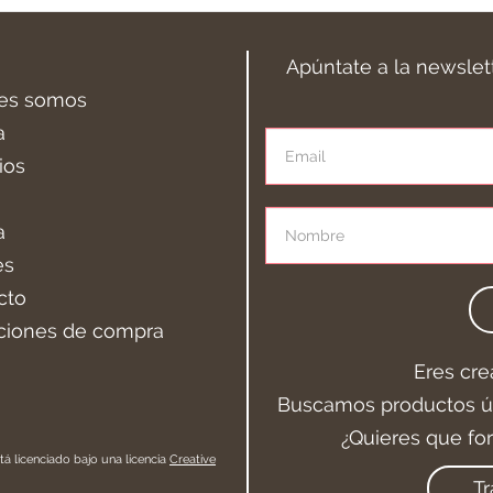
Apúntate a la newslet
es somos
a
ios
a
es
cto
ciones de compra
Eres cre
Buscamos productos ún
¿Quieres que fo
tá licenciado bajo una licencia
Creative
Tr