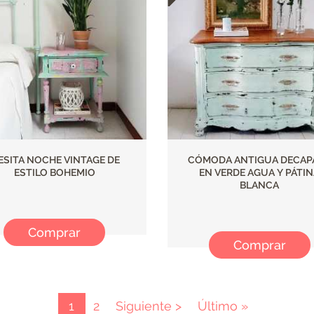
ESITA NOCHE VINTAGE DE
CÓMODA ANTIGUA DECAP
ESTILO BOHEMIO
EN VERDE AGUA Y PÁTI
BLANCA
Comprar
Comprar
Página
1
Page
2
Página
Siguiente >
Última
Último »