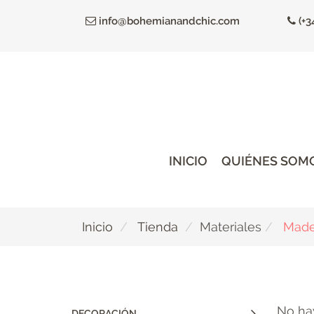
Ir
info@bohemianandchic.com
(+3
al
contenido
principal
INICIO
QUIÉNES SOM
Inicio
Tienda
Materiales
Made
No ha
DECORACIÓN