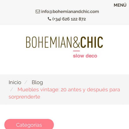
Ir
MENÚ
al
info@bohemianandchic.com
contenido
(+34) 626 122 872
principal
Inicio
Blog
Muebles vintage: 20 antes y después para
sorprenderte
Categorias