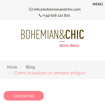
Ir
MENÚ
al
info@bohemianandchic.com
contenido
(+34) 626 122 872
principal
Inicio
Blog
Cómo actualizar un armario antiguo
Categorias