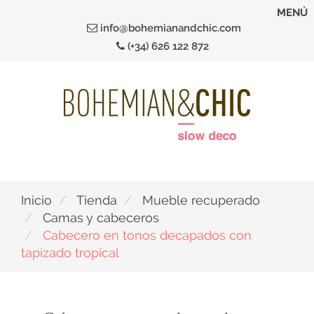
Ir
MENÚ
al
info@bohemianandchic.com
contenido
(+34) 626 122 872
principal
Inicio
Tienda
Mueble recuperado
Camas y cabeceros
Cabecero en tonos decapados con
tapizado tropical