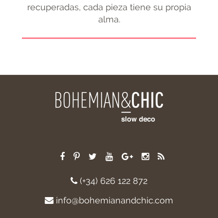
recuperadas, cada pieza tiene su propia
alma.
(+34) 626 122 872
info@bohemianandchic.com