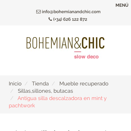
Ir
MENÚ
al
info@bohemianandchic.com
contenido
(+34) 626 122 872
principal
Inicio
Tienda
Mueble recuperado
Sillas,sillones, butacas
Antigua silla descalzadora en mint y
pachtwork