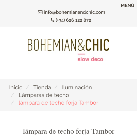
Ir
MENÚ
al
info@bohemianandchic.com
contenido
(+34) 626 122 872
principal
Inicio
Tienda
Iluminación
Lámparas de techo
lámpara de techo forja Tambor
lámpara de techo forja Tambor