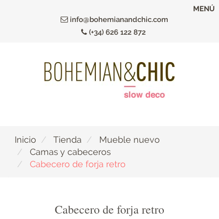
Ir
MENÚ
al
info@bohemianandchic.com
contenido
(+34) 626 122 872
principal
Inicio
Tienda
Mueble nuevo
Camas y cabeceros
Cabecero de forja retro
Cabecero de forja retro