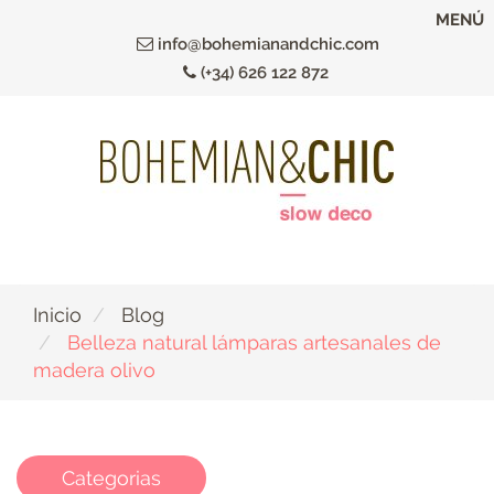
Ir
MENÚ
al
info@bohemianandchic.com
contenido
(+34) 626 122 872
principal
Inicio
Blog
Belleza natural lámparas artesanales de
madera olivo
Categorias