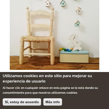
Utilizamos cookies en este sitio para mejorar su
Si quieres crear ambientes llenos
experiencia de usuario
de personalidad como las casas que te
Al hacer clic en cualquier enlace en esta página se le está dando su
muestro en el blog para que te
consentimiento para que nosotros utilizemos cookies.
inspires
.Antes de irte te invito a darte una
Sí, estoy de acuerdo
Más info
vuelta por nuestra
tienda
donde