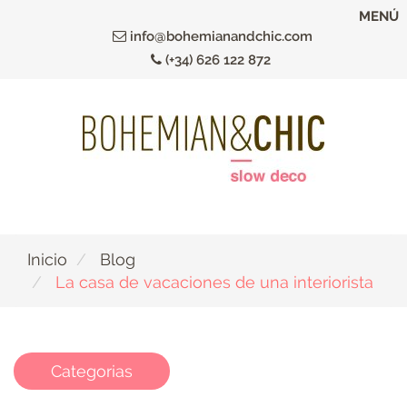
Ir
MENÚ
al
info@bohemianandchic.com
contenido
(+34) 626 122 872
principal
Inicio
Blog
La casa de vacaciones de una interiorista
Categorias