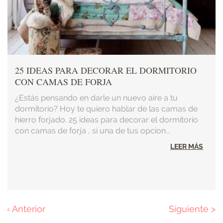
25 IDEAS PARA DECORAR EL DORMITORIO
CON CAMAS DE FORJA
¿Estás pensando en darle un nuevo aire a tu
dormitorio? Hoy te quiero hablar de las camas de
hierro forjado. 25 ideas para decorar el dormitorio
con camas de forja , si una de tus opcion...
LEER MÁS
Página
‹ Anterior
Página
Siguiente >
Paginación
anterior
siguiente