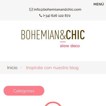
Ir
MENÚ
al
info@bohemianandchic.com
contenido
(+34) 626 122 872
principal
Inicio
Inspírate con nuestro blog
Categorias