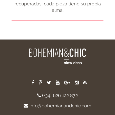
recuperadas, cada pieza tiene su propia
alma.
(+34) 626 122 872
info@bohemianandchic.com