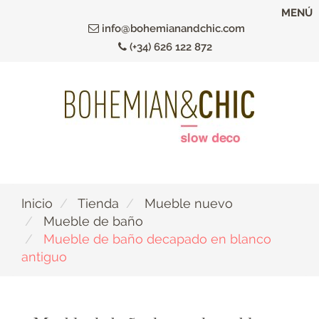
Ir
MENÚ
al
info@bohemianandchic.com
contenido
(+34) 626 122 872
principal
Inicio
Tienda
Mueble nuevo
Mueble de baño
Mueble de baño decapado en blanco
antiguo