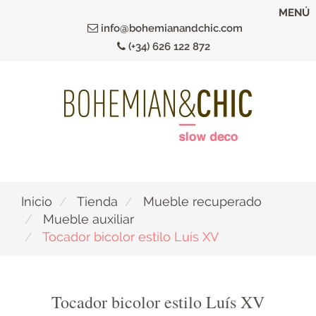
Ir
MENÚ
al
info@bohemianandchic.com
contenido
(+34) 626 122 872
principal
Inicio
Tienda
Mueble recuperado
Mueble auxiliar
Tocador bicolor estilo Luís XV
Tocador bicolor estilo Luís XV