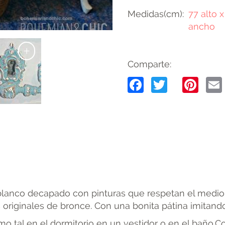
Medidas(cm)
77 alto x
ancho
+
Comparte:
Facebook
Twitter
Pin
blanco decapado con pinturas que respetan el medio
s originales de bronce. Con una bonita pátina imitando
o tal en el dormitorio en un vestidor o en el baño.C