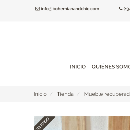
Ir
info@bohemianandchic.com
(+3
al
contenido
principal
INICIO
QUIÉNES SOM
Inicio
Tienda
Mueble recupera