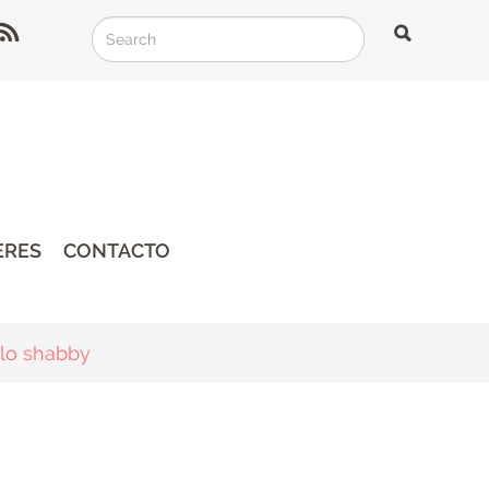
Search
Search
Search
ERES
CONTACTO
ilo shabby