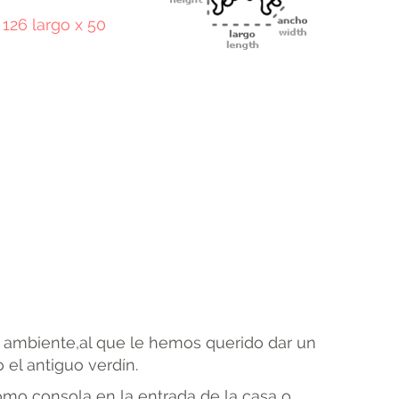
 126 largo x 50
terest
Email
 ambiente,al que le hemos querido dar un
 el antiguo verdín.
omo consola en la entrada de la casa o