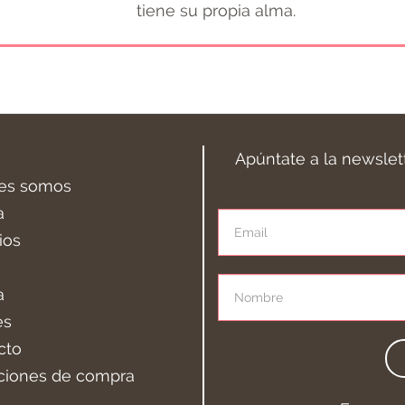
tiene su propia alma.
Apúntate a la newslet
es somos
a
ios
a
es
cto
ciones de compra