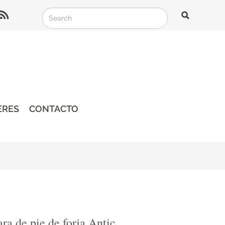
Search
Search
Search
ERES
CONTACTO
a de pie de forja Antic