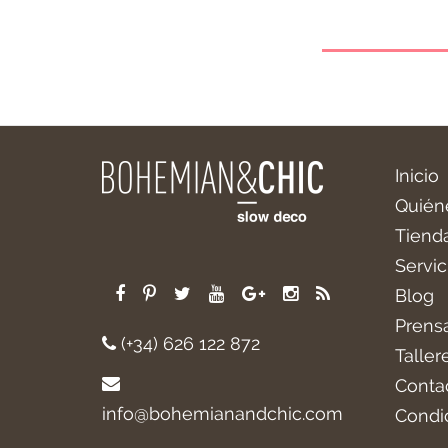
Inicio
Quién
Tiend
Servic
Blog
Prens
(+34) 626 122 872
Taller
Conta
info@bohemianandchic.com
Condi