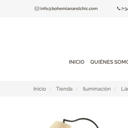
Ir
info@bohemianandchic.com
(+3
al
contenido
principal
INICIO
QUIÉNES SOM
Inicio
Tienda
Iluminación
Lá