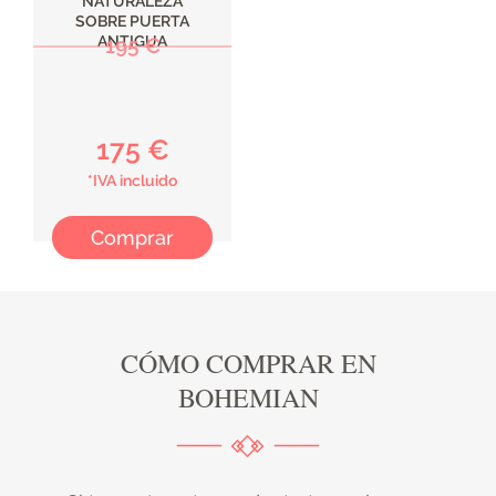
NATURALEZA
SOBRE PUERTA
ANTIGUA
195 €
175 €
*IVA incluido
Comprar
CÓMO COMPRAR EN
BOHEMIAN