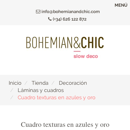
Ir
MENÚ
al
info@bohemianandchic.com
contenido
(+34) 626 122 872
principal
Inicio
Tienda
Decoración
Láminas y cuadros
Cuadro texturas en azules y oro
Cuadro texturas en azules y oro