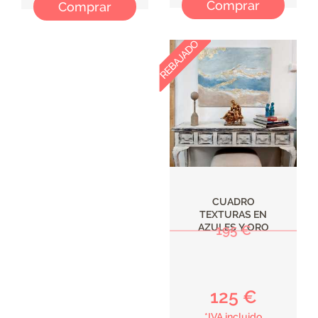
Comprar
Comprar
CUADRO
TEXTURAS EN
AZULES Y ORO
195 €
125 €
*IVA incluido