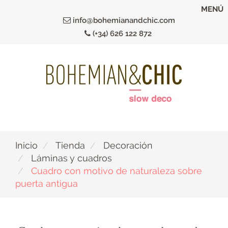
Ir
MENÚ
al
info@bohemianandchic.com
contenido
(+34) 626 122 872
principal
Inicio
Tienda
Decoración
Láminas y cuadros
Cuadro con motivo de naturaleza sobre
puerta antigua