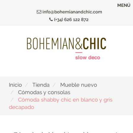
Ir
MENÚ
al
info@bohemianandchic.com
contenido
(+34) 626 122 872
principal
Inicio
Tienda
Mueble nuevo
Cómodas y consolas
Cómoda shabby chic en blanco y gris
decapado