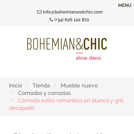
Ir
MENÚ
al
info@bohemianandchic.com
contenido
(+34) 626 122 872
principal
Inicio
Tienda
Mueble nuevo
Cómodas y consolas
Cómoda estilo romántico en blanco y gris
decapado