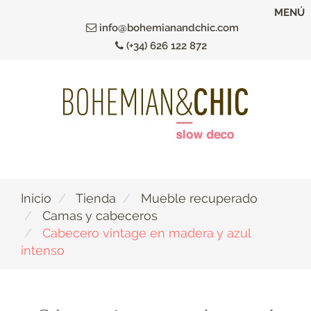
Ir
MENÚ
al
info@bohemianandchic.com
contenido
(+34) 626 122 872
principal
Inicio
Tienda
Mueble recuperado
Camas y cabeceros
Cabecero vintage en madera y azul
intenso