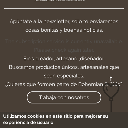
Apúntate a la newsletter, sólo te enviaremos
cosas bonitas y buenas noticias.
The subscription service is currently unavailable.
Please check again later.
Eres creador, artesano ,diseñador.
Buscamos productos únicos, artesanales que
sean especiales.
¿Quieres que formen parte de Bohemian & Chic?.
Trabaja con nosotros
Utilizamos cookies en este sitio para mejorar su
experiencia de usuario
Aviso legal
-
Cookies
-
Condiciones de compra