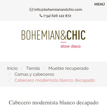
Ir
MENÚ
al
info@bohemianandchic.com
contenido
(+34) 626 122 872
principal
Inicio
Tienda
Mueble recuperado
Camas y cabeceros
Cabecero modernista blanco decapado
Cabecero modernista blanco decapado