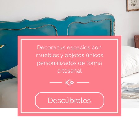
Decora tus espacios con
muebles y objetos únicos
personalizados de forma
artesanal
Descúbrelos