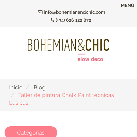
Ir
MENÚ
al
info@bohemianandchic.com
contenido
(+34) 626 122 872
principal
Inicio
Blog
Taller de pintura Chalk Paint técnicas
básicas
Categorias