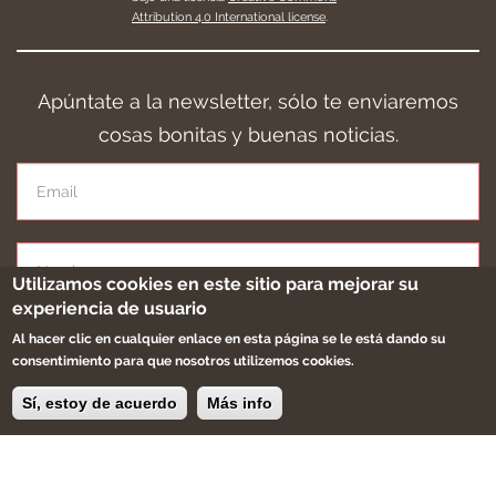
Attribution 4.0 International license
.
Apúntate a la newsletter, sólo te enviaremos
cosas bonitas y buenas noticias.
Utilizamos cookies en este sitio para mejorar su
experiencia de usuario
Al hacer clic en cualquier enlace en esta página se le está dando su
Apúntame
consentimiento para que nosotros utilizemos cookies.
Sí, estoy de acuerdo
Más info
Eres creador, artesano ,diseñador.
Buscamos productos únicos, artesanales que
sean especiales.