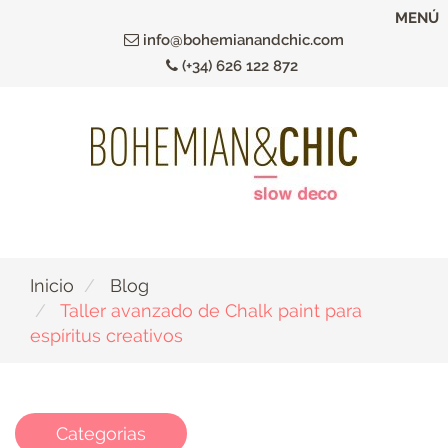
Ir
MENÚ
al
info@bohemianandchic.com
contenido
(+34) 626 122 872
principal
Inicio
Blog
Taller avanzado de Chalk paint para
espíritus creativos
Categorias