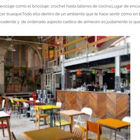
eciclaje como el bricolaje, crochet hasta talleres de cocina.Lugar de encu
cer trueque.T
odo ello dentro de un ambiente que te hace sentir como en t
ecadente y de ordenado aspecto caótico de almecén es justamente lo que