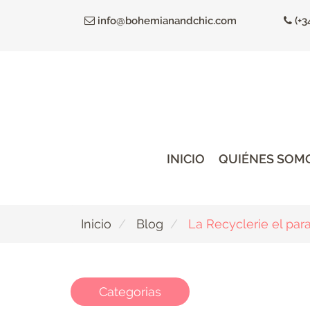
Ir
info@bohemianandchic.com
(+3
al
contenido
principal
INICIO
QUIÉNES SOM
Inicio
Blog
La Recyclerie el para
Categorias