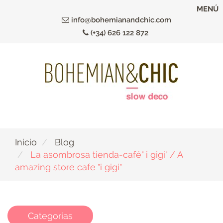
Ir
MENÚ
al
info@bohemianandchic.com
contenido
(+34) 626 122 872
principal
Inicio
Blog
La asombrosa tienda-café" i gigi" / A
amazing store cafe "i gigi"
Categorias