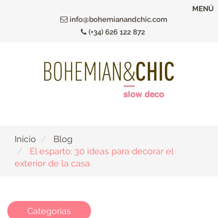
Ir
MENÚ
al
info@bohemianandchic.com
contenido
(+34) 626 122 872
principal
Inicio
Blog
El esparto: 30 ideas para decorar el
exterior de la casa
Categorias