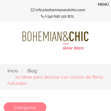
Ir
MENÚ
al
info@bohemianandchic.com
contenido
(+34) 626 122 872
principal
Inicio
Blog
24 ideas para decorar con cestos de fibras
naturales
Categorias