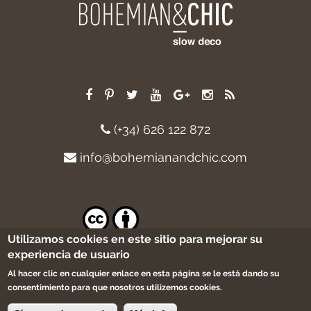
(+34) 626 122 872
info@bohemianandchic.com
Utilizamos cookies en este sitio para mejorar su
Excepto cuando se indique lo contrario,
experiencia de usuario
el contenido de este sitio está licenciado
bajo una licencia
Creative Commons
Al hacer clic en cualquier enlace en esta página se le está dando su
Attribution 4.0 International license
.
consentimiento para que nosotros utilizemos cookies.