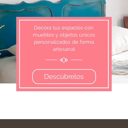
Decora tus espacios con
muebles y objetos únicos
personalizados de forma
artesanal
Descúbrelos