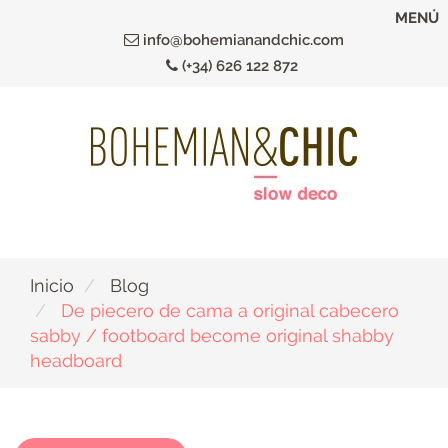
Ir
MENÚ
al
info@bohemianandchic.com
contenido
(+34) 626 122 872
principal
Inicio
Blog
De piecero de cama a original cabecero
sabby / footboard become original shabby
headboard