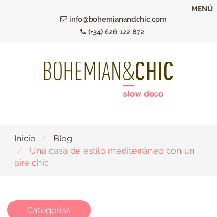
Ir
MENÚ
al
info@bohemianandchic.com
contenido
(+34) 626 122 872
principal
Inicio
Blog
Una casa de estilo mediterráneo con un
aire chic
Categorias