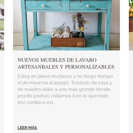
NUEVOS MUEBLES DE LAVABO
ARTESANBALES Y PERSONALIZABLES
Estoy en plena mudanza y no tengo tiempo
ni de mirarme al espejo. Traslado de casa y
de nuestro taller a uno más grande donde
pronto podrás visitarnos (con lo que todo
eso conlleva est...
LEER MÁS