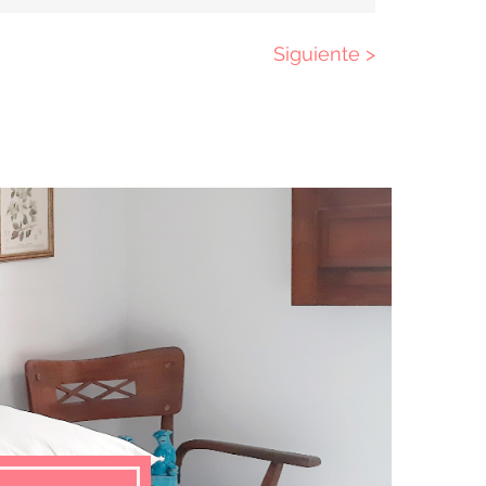
Página
Siguiente >
siguiente