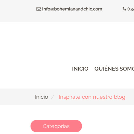
Ir
info@bohemianandchic.com
(+3
al
contenido
principal
INICIO
QUIÉNES SOM
Inicio
Inspírate con nuestro blog
Categorias