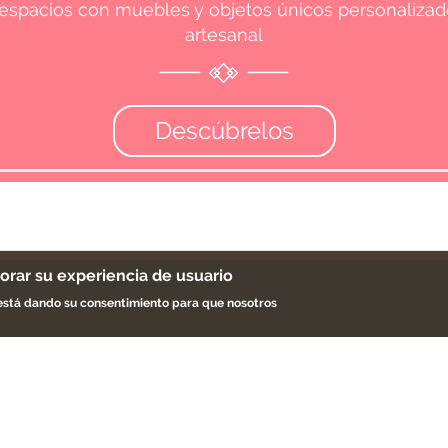
espacios con muebles y objetos únicos personaliza
artesanal
Descúbrelos
jorar su experiencia de usuario
Apúntate a la newslet
e está dando su consentimiento para que nosotros
es somos
a
ios