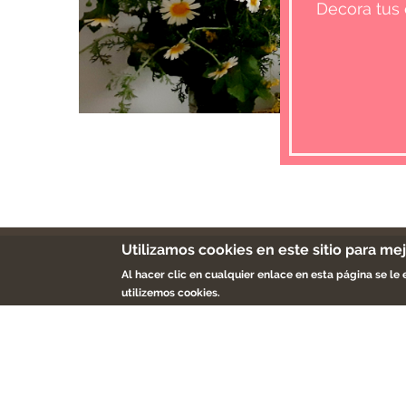
Decora tus 
Utilizamos cookies en este sitio para me
Inicio
Al hacer clic en cualquier enlace en esta página se l
utilizemos cookies.
Quién
Tiend
Servic
Blog