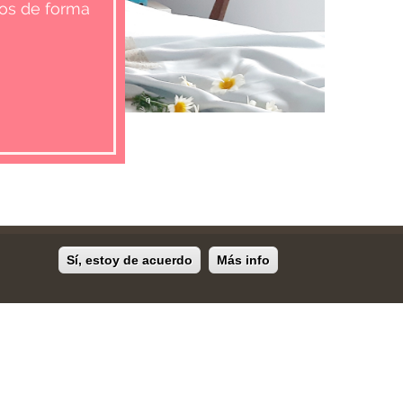
dos de forma
Sí, estoy de acuerdo
Más info
ter, sólo te enviaremos cosas bonitas y
buenas noticias.