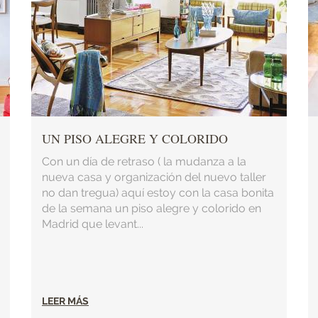
UN PISO ALEGRE Y COLORIDO
Con un día de retraso ( la mudanza a la
nueva casa y organización del nuevo taller
no dan tregua) aquí estoy con la casa bonita
de la semana un piso alegre y colorido en
Madrid que levant...
LEER MÁS