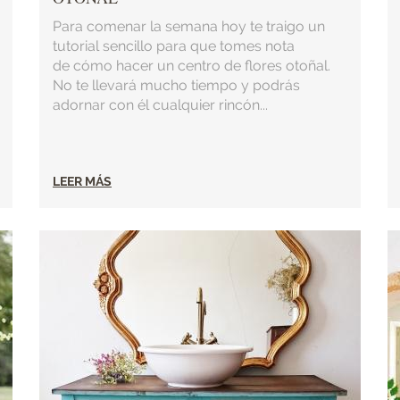
Para comenar la semana hoy te traigo un
tutorial sencillo para que tomes nota
de cómo hacer un centro de flores otoñal.
No te llevará mucho tiempo y podrás
adornar con él cualquier rincón...
LEER MÁS