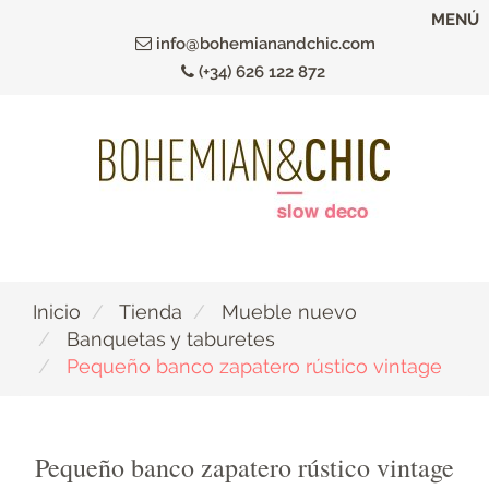
Ir
MENÚ
al
info@bohemianandchic.com
contenido
(+34) 626 122 872
principal
Inicio
Tienda
Mueble nuevo
Banquetas y taburetes
Pequeño banco zapatero rústico vintage
Pequeño banco zapatero rústico vintage